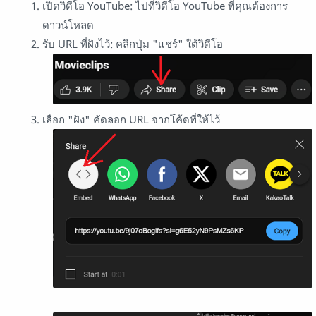
เปิดวิดีโอ YouTube: ไปที่วิดีโอ YouTube ที่คุณต้องการ
ดาวน์โหลด
รับ URL ที่ฝังไว้: คลิกปุ่ม "แชร์" ใต้วิดีโอ
เลือก "ฝัง" คัดลอก URL จากโค้ดที่ให้ไว้